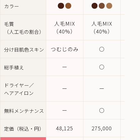
カラー
人毛MIX
人毛MIX
人毛
毛質
（40%）
（40%）
（5
（人工毛の割合）
つむじのみ
○
分け目肌色スキン
ー
○
総手植え
ドライヤー／
ー
ー
ヘアアイロン
ー
○
無料メンテナンス
48,125
275,000
411
定価（税込・円）