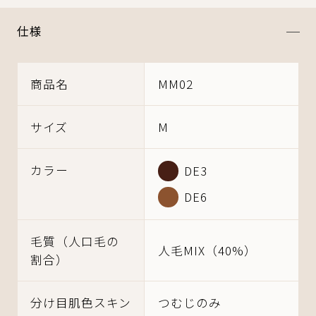
仕様
商品名
MM02
サイズ
M
カラー
DE3
DE6
毛質
（人口毛の
人毛MIX
（40%）
割合）
分け目
肌色スキン
つむじのみ