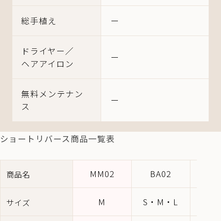
総手植え
ー
ドライヤー／
ー
ヘアアイロン
無料
メンテナン
ー
ス
ショートリバース商品一覧表
MM02
BA02
AC
商品名
M
S・M・L
S・
サイズ