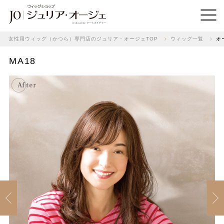
女性用ウィッグ（かつら）専門店のジュリア・オージェTOP
ウィッグ一覧
オ
MA18
Previous
Next