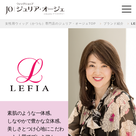
女性用ウィッグ（かつら）専門店のジュリア・オージェTOP
ブランド紹介
L
素肌のような一体感。
しなやかで豊かな立体感。
美しさとつけ心地にこだわ