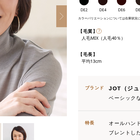
DE2
DE4
DE6
D
カラーバリエーションについては在庫状況
Next
【毛質】
人毛MIX（人毛40％）
【毛長】
平均13cm
ブランド
JOT（ジ
ベーシック
特長
オールハン
ブレントし