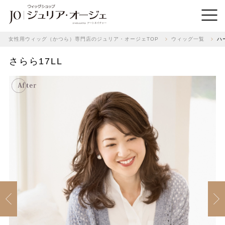
女性用ウィッグ（かつら）専門店のジュリア・オージェTOP
ウィッグ一覧
ハ
さらら17LL
Previous
Next